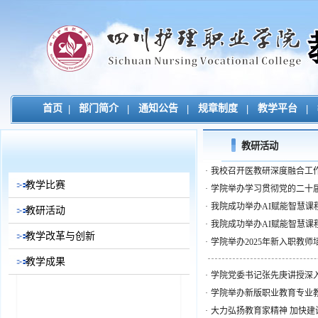
首页
|
部门简介
|
通知公告
|
规章制度
|
教学平台
|
教研活动
·
我校召开医教研深度融合工
教学比赛
·
学院举办学习贯彻党的二十
·
我院成功举办AI赋能智慧课
教研活动
·
我院成功举办AI赋能智慧
教学改革与创新
·
学院举办2025年新入职教
教学成果
·
学院党委书记张先庚讲授深
·
学院举办新版职业教育专业
·
大力弘扬教育家精神 加快建设