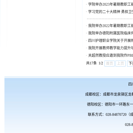
·
学院举办2023年暑期教职
·
学习党的二十大精神 勇担卫生
·
我院举办2022年暑期教职
·
我院举办德阳附属医院临床
·
四川护理职业学院关于开展
·
我院开展教师教学能力提升培
·
关超然教授应邀到我院作PB
共17条 1/2
首页
上页
下
四川
成都校区：成都市龙泉驿区龙都
德阳校区：德阳市一环路东一段1
联系方式：028-8487072
028