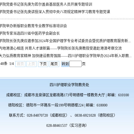
学院党委书记张先庚为若尔盖县基层医务人员开展专题培训
学院党委书记张先庚讲授深入贯彻中央八项规定精神学习教育专题党课
学院举办新版职业教育专业教学标准培训会
学院专家当选四川省中医药学会副会长
学院院长张先庚应邀参加2024年全国护理学专业考试委员会暨优质护理教育服务新...
内地港澳心相连 共育人才谱新篇——学院院长张先庚教授受邀赴港澳考察交流
大力弘扬教育家精神 加快建设教育强国——四川护理职业学院举办2024年新入职教...
48条 1/4
首页
上页
下页
尾页
页
四川护理职业学院教务处
成都校区：成都市龙泉驿区龙都南路173号明德楼一楼教务大厅
| 邮编：610100
德阳校区：德阳市一环路东一段199号明德楼224
| 邮编：618000
联系方式：028-84870720（成都校区） 、 0838-6921028（德阳校区）
028-88461537（实习咨询）